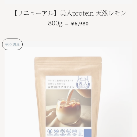
【リニューアル】美人protein 天然レモン
通常価格
800g
¥6,980
—
売り切れ