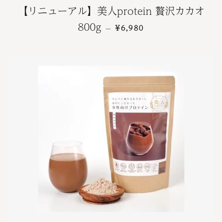
【リニューアル】美人protein 贅沢カカオ
通常価格
800g
¥6,980
—