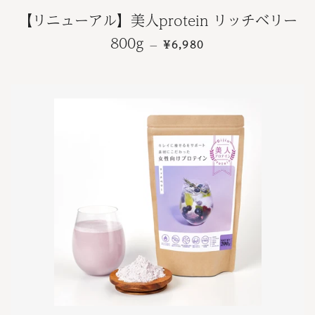
【リニューアル】美人protein リッチベリー
通常価格
800g
¥6,980
—