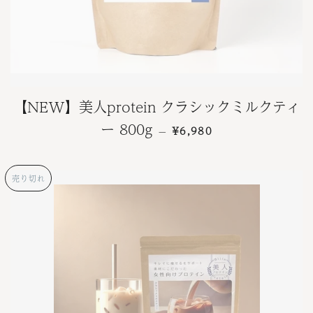
【NEW】美人protein クラシックミルクティ
通常価格
ー 800g
¥6,980
—
売り切れ