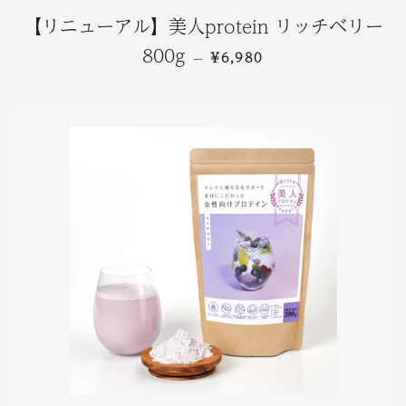
【リニューアル】美人protein リッチベリー
通常価格
800g
¥6,980
—