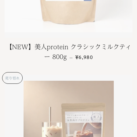
【NEW】美人protein クラシックミルクティ
通常価格
ー 800g
¥6,980
—
売り切れ