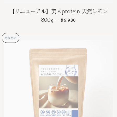
【リニューアル】美人protein 天然レモン
通常価格
800g
¥6,980
—
売り切れ