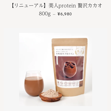
【リニューアル】美人protein 贅沢カカオ
通常価格
800g
¥6,980
—