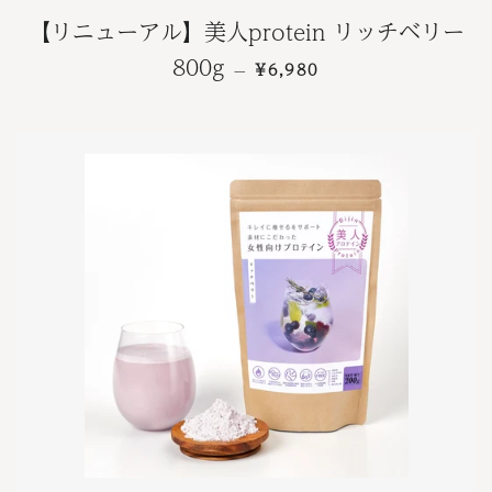
【リニューアル】美人protein リッチベリー
通常価格
800g
¥6,980
—