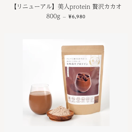
【リニューアル】美人protein 贅沢カカオ
通常価格
800g
¥6,980
—