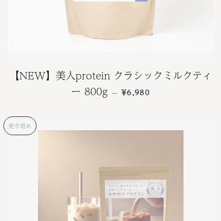
【NEW】美人protein クラシックミルクティ
通常価格
ー 800g
¥6,980
—
売り切れ