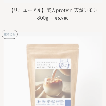
【リニューアル】美人protein 天然レモン
通常価格
800g
¥6,980
—
売り切れ